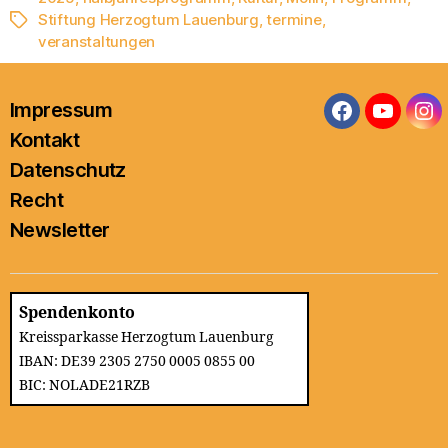
Stiftung Herzogtum Lauenburg
,
termine
,
Schlagwörter
veranstaltungen
Impressum
Facebook
YouTub
In
Kontakt
Datenschutz
Recht
Newsletter
Spendenkonto
Kreissparkasse Herzogtum Lauenburg
IBAN: DE39 2305 2750 0005 0855 00
BIC: NOLADE21RZB