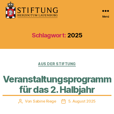
Menü
Kulturportal
der
Stiftung
Schlagwort:
2025
Herzogtum
Lauenburg
Kategorien
AUS DER STIFTUNG
Veranstaltungsprogramm
für das 2. Halbjahr
Von
Sabine Riege
5. August 2025
Beitragsautor
Veröffentlichungsdatum