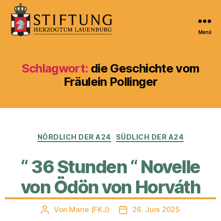
Menü
Kulturportal
der
Stiftung
Schlagwort:
die Geschichte vom
Herzogtum
Fräulein Pollinger
Lauenburg
Kategorien
NÖRDLICH DER A24
SÜDLICH DER A24
“ 36 Stunden “ Novelle
von Ödön von Horváth
Von
Marie (FKJ)
26. Juni 2025
Beitragsautor
Veröffentlichungsdatum