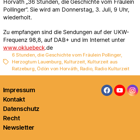
Horváth „36 Stunden, die
Geschichte vom Fräulein
Pollinger“. Sie wird am Donnerstag, 3. Juli, 9 Uhr,
wiederholt.
Zu empfangen sind die Sendungen auf der UKW-
Frequenz 98,8, auf DAB+ und im Internet unter
www.okluebeck
.de
6 Stunden
,
die Geschichte vom Fräulein Pollinger
,
Herzogtum Lauenburg
,
Kulturzeit
,
Kulturzeit aus
Schlagwörter
Ratzeburg
,
Ödön von Horváth
,
Radio
,
Radio Kulturzeit
Impressum
Facebook
YouTub
In
Kontakt
Datenschutz
Recht
Newsletter