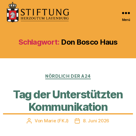
Menü
Kulturportal
der
Stiftung
Schlagwort:
Don Bosco Haus
Herzogtum
Lauenburg
Kategorien
NÖRDLICH DER A24
Tag der Unterstützten
Kommunikation
Von
Marie (FKJ)
8. Juni 2026
Beitragsautor
Veröffentlichungsdatum