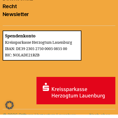
Recht
Newsletter
Spendenkonto
Kreissparkasse Herzogtum Lauenburg
IBAN: DE39 2305 2750 0005 0855 00
BIC: NOLADE21RZB
© 2026
Stiftung Herzogtum Lauenburg
Nach oben
↑