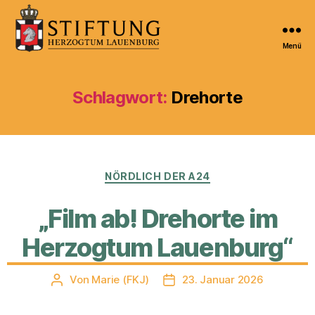
Menü
Kulturportal
der
Stiftung
Schlagwort:
Drehorte
Herzogtum
Lauenburg
Kategorien
NÖRDLICH DER A24
„Film ab! Drehorte im
Herzogtum Lauenburg“
Von
Marie (FKJ)
23. Januar 2026
Beitragsautor
Veröffentlichungsdatum