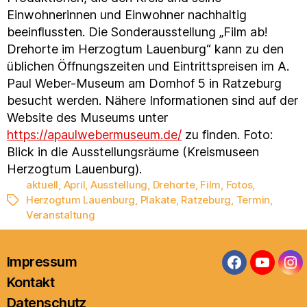
Einwohnerinnen und Einwohner nachhaltig
beeinflussten. Die Sonderausstellung „Film ab!
Drehorte im Herzogtum Lauenburg“ kann zu den
üblichen Öffnungszeiten und Eintrittspreisen im A.
Paul Weber-Museum am Domhof 5 in Ratzeburg
besucht werden. Nähere Informationen sind auf der
Website des Museums unter
https://apaulwebermuseum.de/
zu finden. Foto:
Blick in die Ausstellungsräume (Kreismuseen
Herzogtum Lauenburg).
aktuell
,
April
,
Ausstellung
,
Drehorte
,
Film
,
Fotos
,
Herzogtum Lauenburg
,
Plakate
,
Ratzeburg
,
Termin
,
Schlagwörter
Veranstaltung
Impressum
Facebook
YouTub
In
Kontakt
Datenschutz