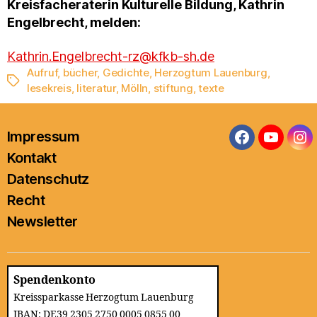
Kreisfacheraterin Kulturelle Bildung, Kathrin
Engelbrecht, melden:
Kathrin.Engelbrecht-rz@kfkb-sh.de
Aufruf
,
bücher
,
Gedichte
,
Herzogtum Lauenburg
,
Schlagwörter
lesekreis
,
literatur
,
Mölln
,
stiftung
,
texte
Impressum
Facebook
YouTub
In
Kontakt
Datenschutz
Recht
Newsletter
Spendenkonto
Kreissparkasse Herzogtum Lauenburg
IBAN: DE39 2305 2750 0005 0855 00