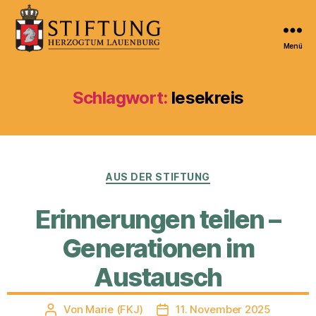
Menü
Kulturportal
der
Stiftung
Schlagwort:
lesekreis
Herzogtum
Lauenburg
Kategorien
AUS DER STIFTUNG
Erinnerungen teilen –
Generationen im
Austausch
Von
Marie (FKJ)
11. November 2025
Beitragsautor
Veröffentlichungsdatum