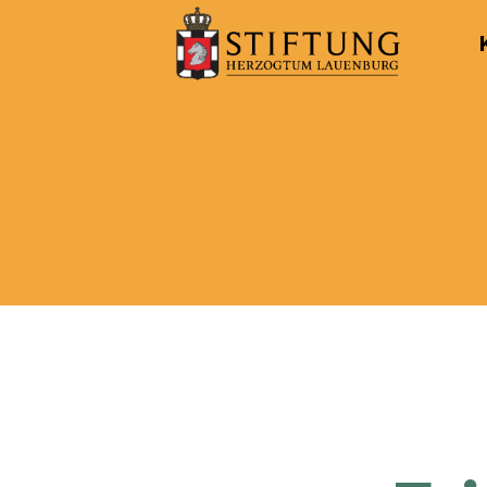
Kulturportal
der
Stiftung
Herzogtum
Lauenburg