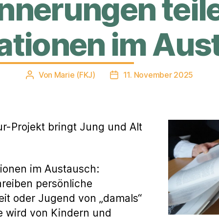
innerungen teile
ationen im Aus
Von
Marie (FKJ)
11. November 2025
Beitragsautor
Veröffentlichungsdatum
ur-Projekt bringt Jung und Alt
tionen im Austausch:
reiben persönliche
eit oder Jugend von „damals“
te wird von Kindern und