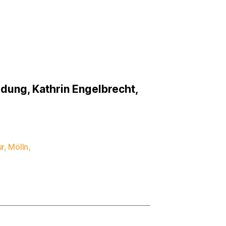
ldung, Kathrin Engelbrecht,
ur
,
Mölln
,