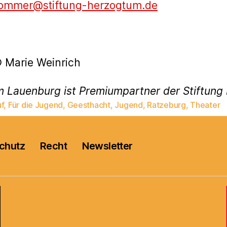
sommer@stiftung-herzogtum.de
 Marie Weinrich
m Lauenburg ist Premiumpartner der Stiftun
f
,
Für die Jugend
,
Geesthacht
,
Jugend
,
Ratzeburg
,
Theater
rter
chutz
Recht
Newsletter