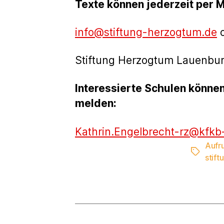
Texte können jederzeit per M
info@stiftung-herzogtum.de
o
Stiftung Herzogtum Lauenburg
Interessierte Schulen können 
melden:
Kathrin.Engelbrecht-rz@kfkb
Aufru
Schlagwö
stift