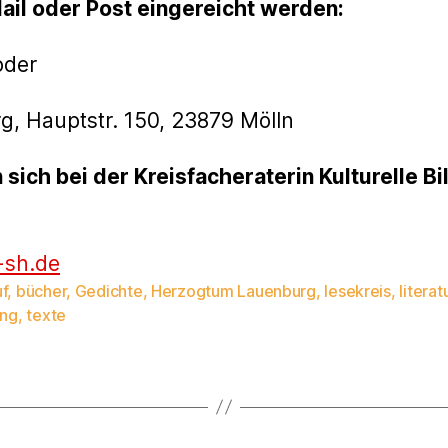
ail oder Post eingereicht werden:
der
, Hauptstr. 150, 23879 Mölln
sich bei der Kreisfacheraterin Kulturelle Bi
-sh.de
f
,
bücher
,
Gedichte
,
Herzogtum Lauenburg
,
lesekreis
,
literat
rter
ung
,
texte