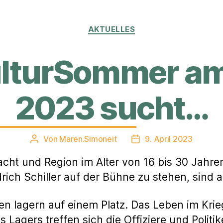
Kategorien
AKTUELLES
ulturSommer am
2023 sucht…
Von
Maren.Simoneit
9. April 2023
Beitragsautor
Veröffentlichungsdatu
t und Region im Alter von 16 bis 30 Jahren,
edrich Schiller auf der Bühne zu stehen, sind 
n lagern auf einem Platz. Das Leben im Krieg
s Lagers treffen sich die Offiziere und Polit