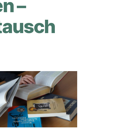
n –
tausch