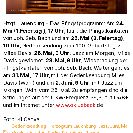
Hzgt. Lauenburg – Das Pfingstprogramm: Am
24.
Mai (1.Feiertag ), 17 Uhr
, läuft die Pfingstkantaten
von Joh. Seb. Bach und am
25. Mai (2. Feiertag),
10 Uhr,
Gedenksendung zum 100. Geburtstag von
Miles Davis.
26. Mai, 9 Uhr
, Jazz am Morgen, Miles
Davis gewidmet.
28. Mai, 9 Uhr
, Wiederholung der
Pfingstkantaten von Joh. Seb. Bach. Weiter geht es
am
31. Mai, 17 Uhr,
mit der Gedenksendung Miles
Davis (Wdh.) und am
2. Juni, 9 Uhr,
mit Jazz am
Morgen, Wdh. vom 26. Mai. Zu empfangen sind die
Sendungen auf der UKW-Frequenz 98,8, auf DAB+
und im Internet unter
www.okluebeck
.de
Foto: KI Canva
Gedenksendung
,
Herzogtum Lauenburg
,
Jazz
,
Juni
,
Mai
,
Musik
,
pfingsten
,
Radio
,
Ratzeburg
,
Termin
,
Schlagwörter