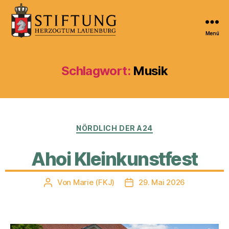
Menü
Kulturportal
der
Stiftung
Schlagwort:
Musik
Herzogtum
Lauenburg
Kategorien
NÖRDLICH DER A24
Ahoi Kleinkunstfest
Von
Marie (FKJ)
29. Mai 2026
Beitragsautor
Veröffentlichungsdatum