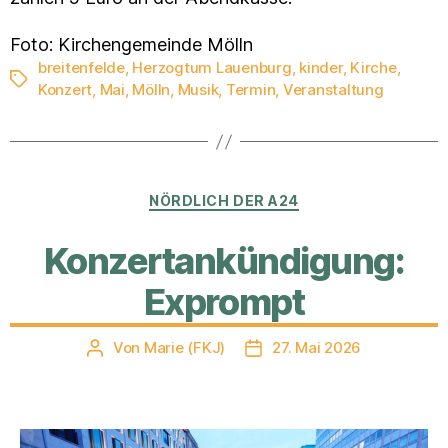
Foto: Kirchengemeinde Mölln
breitenfelde
,
Herzogtum Lauenburg
,
kinder
,
Kirche
,
Schlagwörter
Konzert
,
Mai
,
Mölln
,
Musik
,
Termin
,
Veranstaltung
Kategorien
NÖRDLICH DER A24
Konzertankündigung:
Exprompt
Von
Marie (FKJ)
27. Mai 2026
Beitragsautor
Veröffentlichungsdatum