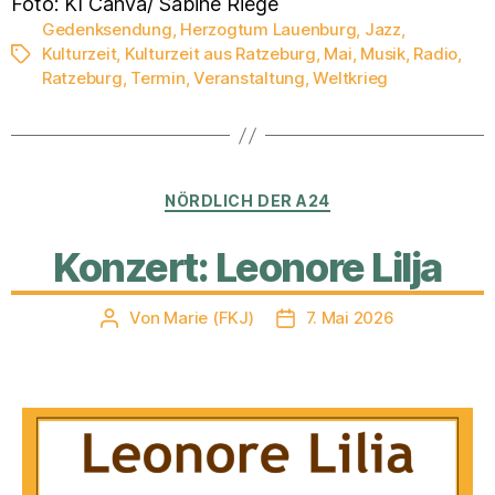
Foto: KI Canva/ Sabine Riege
Gedenksendung
,
Herzogtum Lauenburg
,
Jazz
,
Kulturzeit
,
Kulturzeit aus Ratzeburg
,
Mai
,
Musik
,
Radio
,
Schlagwörter
Ratzeburg
,
Termin
,
Veranstaltung
,
Weltkrieg
Kategorien
NÖRDLICH DER A24
Konzert: Leonore Lilja
Von
Marie (FKJ)
7. Mai 2026
Beitragsautor
Veröffentlichungsdatum