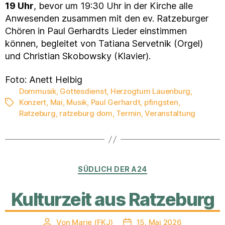
19 Uhr
, bevor um 19:30 Uhr in der Kirche alle
Anwesenden zusammen mit den ev. Ratzeburger
Chören in Paul Gerhardts Lieder einstimmen
können, begleitet von Tatiana Servetnik (Orgel)
und Christian Skobowsky (Klavier).
Foto: Anett Helbig
Dommusik
,
Gottesdienst
,
Herzogtum Lauenburg
,
Konzert
,
Mai
,
Musik
,
Paul Gerhardt
,
pfingsten
,
Schlagwörter
Ratzeburg
,
ratzeburg dom
,
Termin
,
Veranstaltung
Kategorien
SÜDLICH DER A24
Kulturzeit aus Ratzeburg
Von
Marie (FKJ)
15. Mai 2026
Beitragsautor
Veröffentlichungsdatum