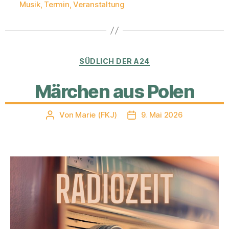
Musik
,
Termin
,
Veranstaltung
Kategorien
SÜDLICH DER A24
Märchen aus Polen
Von
Marie (FKJ)
9. Mai 2026
Beitragsautor
Veröffentlichungsdatum