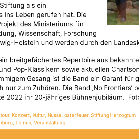
Stiftung als ein
 ins Leben gerufen hat. Die
rojekt des Ministeriums für
ldung, Wissenschaft, Forschung
wig-Holstein und werden durch den Landesku
t ein breitgefächertes Repertoire aus bekannte
und Pop-Klassikern sowie aktuellen Chartson
migem Gesang ist die Band ein Garant für gu
 nur zum Zuhören. Die Band ‚No Frontiers’ be
e 2022 ihr 20-jähriges Bühnenjubiläum. Fot
tour
,
Konzert
,
Kultur
,
Nusse
,
osterfeuer
,
Stiftung Herzogtum
rter
nburg
,
Termin
,
Veranstaltung