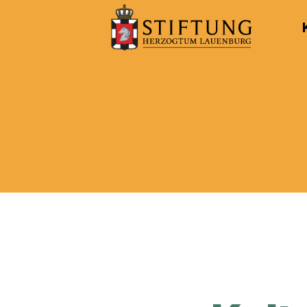
Kulturportal
der
Stiftung
Herzogtum
Lauenburg