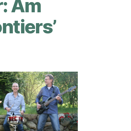
r: Am
ntiers’