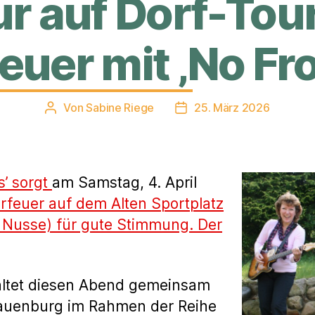
ur auf Dorf-Tou
euer mit ‚No Fro
Von
Sabine Riege
25. März 2026
Beitragsautor
Veröffentlichungsdatum
s’ sorgt
am Samstag, 4. April
rfeuer auf dem Alten Sportplatz
Nusse) für gute Stimmung. Der
altet diesen Abend gemeinsam
Lauenburg im Rahmen der Reihe