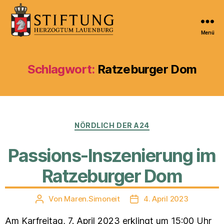
Menü
Kulturportal
der
Stiftung
Schlagwort:
Ratzeburger Dom
Herzogtum
Lauenburg
Kategorien
NÖRDLICH DER A24
Passions-Inszenierung im
Ratzeburger Dom
Von
Maren.Simoneit
4. April 2023
Beitragsautor
Veröffentlichungsdatum
Am Karfreitag, 7. April 2023 erklingt um 15:00 Uhr