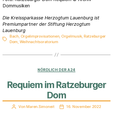
Dommusiken
Die Kreissparkasse Herzogtum Lauenburg ist
Premiumpartner der Stiftung Herzogtum
Lauenburg
Bach
,
Orgelimprovisationen
,
Orgelmusik
,
Ratzeburger
Schlagwörter
Dom
,
Weihnachtsoratorium
Kategorien
NÖRDLICH DER A24
Requiem im Ratzeburger
Dom
Von
Maren.Simoneit
16. November 2022
Beitragsautor
Veröffentlichungsdatum