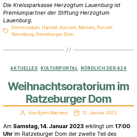
Die Kreissparkasse Herzogtum Lauenburg ist
Premiumpartner der Stiftung Herzogtum
Lauenburg
.
Dommusiken
,
Händel
,
Konzert
,
Matteis
,
Purcell
,
Schlagwörter
Ratzeburg
,
Ratzeburger Dom
Kategorien
AKTUELLES
KULTURPORTAL
NÖRDLICH DER A24
Weihnachtsoratorium im
Ratzeburger Dom
Von
Björn Martens
12. Januar 2023
Beitragsautor
Veröffentlichungsdatum
Am
Samstag, 14. Januar 2023
erklingt um
17:00
Uhr
im Ratzeburger Dom der zweite Teil des