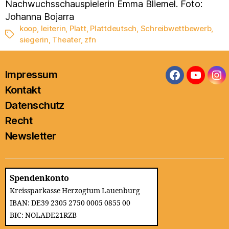
Nachwuchsschauspielerin Emma Bliemel. Foto:
Johanna Bojarra
koop
,
leiterin
,
Platt
,
Plattdeutsch
,
Schreibwettbewerb
,
Schlagwörter
siegerin
,
Theater
,
zfn
Impressum
Facebook
YouTub
In
Kontakt
Datenschutz
Recht
Newsletter
Spendenkonto
Kreissparkasse Herzogtum Lauenburg
IBAN: DE39 2305 2750 0005 0855 00
BIC: NOLADE21RZB