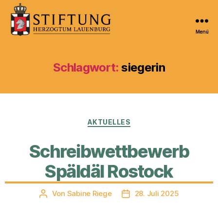
Menü
Kulturportal
der
Stiftung
Schlagwort:
siegerin
Herzogtum
Lauenburg
Kategorien
AKTUELLES
Schreibwettbewerb
Späldäl Rostock
Von
Sabine Riege
28. Juli 2025
Beitragsautor
Veröffentlichungsdatum