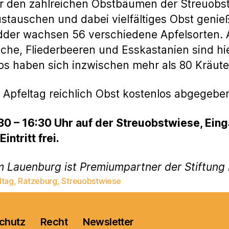
er den zahlreichen Obstbäumen der Streuobs
tauschen und dabei vielfältiges Obst genie
der wachsen 56 verschiedene Apfelsorten. A
iche, Fliederbeeren und Esskastanien sind hi
ps haben sich inzwischen mehr als 80 Kräute
 Apfeltag reichlich Obst kostenlos abgegebe
:30 – 16:30 Uhr auf der Streuobstwiese, Ei
Eintritt frei.
m Lauenburg ist Premiumpartner der Stiftun
ltag
,
Ratzeburg
,
Streuobstwiese
rter
chutz
Recht
Newsletter