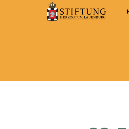
Kulturportal
der
Stiftung
Herzogtum
Lauenburg