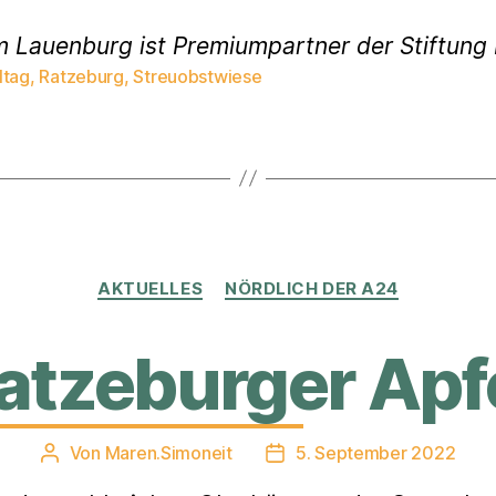
m Lauenburg ist Premiumpartner der Stiftun
ltag
,
Ratzeburg
,
Streuobstwiese
rter
Kategorien
AKTUELLES
NÖRDLICH DER A24
Ratzeburger Apf
Von
Maren.Simoneit
5. September 2022
Beitragsautor
Veröffentlichungsdatum