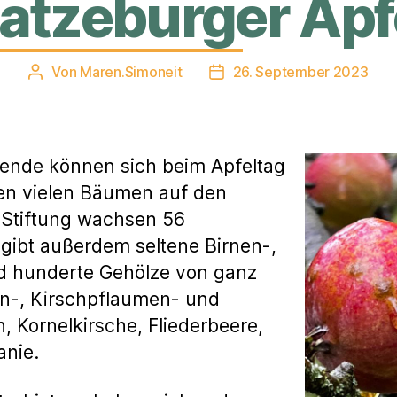
Ratzeburger Apf
Von
Maren.Simoneit
26. September 2023
Beitragsautor
Veröffentlichungsdatum
ende können sich beim Apfeltag
den vielen Bäumen auf den
Stiftung wachsen 56
 gibt außerdem seltene Birnen-,
nd hunderte Gehölze von ganz
en-, Kirschpflaumen- und
, Kornelkirsche, Fliederbeere,
anie.