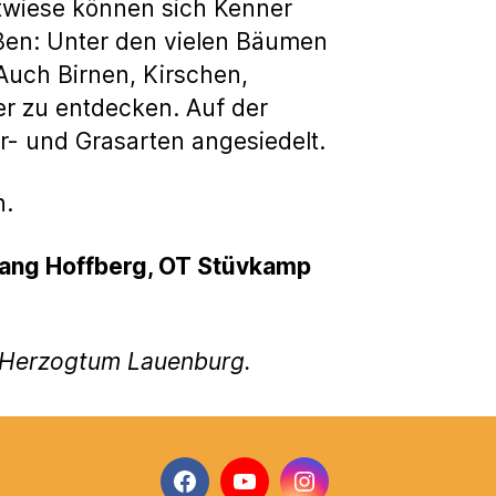
twiese können sich Kenner
ßen: Unter den vielen Bäumen
uch Birnen, Kirschen,
er zu entdecken. Auf der
r- und Grasarten angesiedelt.
n.
ngang Hoffberg, OT Stüvkamp
g Herzogtum Lauenburg.
Facebook
YouTube
Instagram