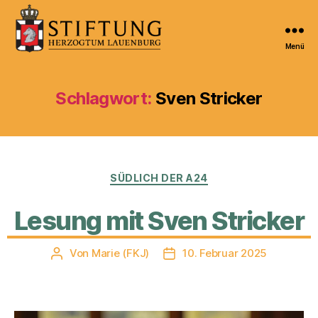
Menü
Kulturportal
der
Stiftung
Schlagwort:
Sven Stricker
Herzogtum
Lauenburg
Kategorien
SÜDLICH DER A24
Lesung mit Sven Stricker
Von
Marie (FKJ)
10. Februar 2025
Beitragsautor
Veröffentlichungsdatum