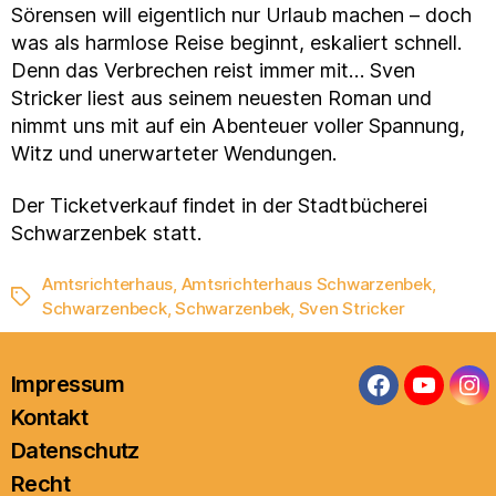
Sörensen will eigentlich nur Urlaub machen – doch
was als harmlose Reise beginnt, eskaliert schnell.
Denn das Verbrechen reist immer mit… Sven
Stricker liest aus seinem neuesten Roman und
nimmt uns mit auf ein Abenteuer voller Spannung,
Witz und unerwarteter Wendungen.
Der Ticketverkauf findet in der Stadtbücherei
Schwarzenbek statt.
Amtsrichterhaus
,
Amtsrichterhaus Schwarzenbek
,
Schlagwörter
Schwarzenbeck
,
Schwarzenbek
,
Sven Stricker
Impressum
Facebook
YouTub
In
Kontakt
Datenschutz
Recht