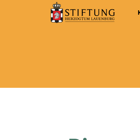
Kulturportal
der
Stiftung
Herzogtum
Lauenburg