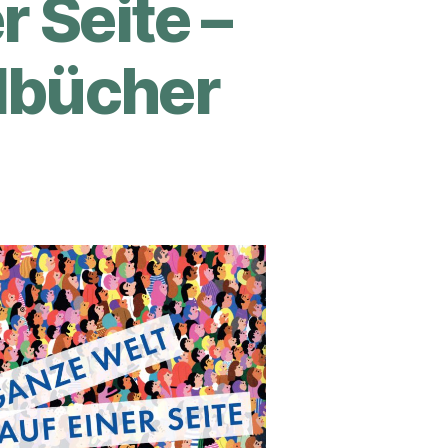
r Seite –
lbücher