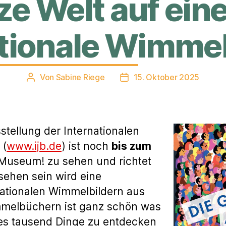
e Welt auf eine
ationale Wimme
Von
Sabine Riege
15. Oktober 2025
Beitragsautor
Veröffentlichungsdatum
tellung der Internationalen
 (
www.ijb.de
) ist noch
bis zum
Museum! zu sehen und richtet
 sehen sein wird eine
ationalen Wimmelbildern aus
mmelbüchern ist ganz schön was
t es tausend Dinge zu entdecken