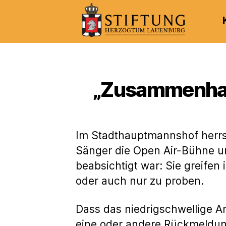
Kulturportal
der
Stiftung
Herzogtum
„Zusammenhalt 
Lauenburg
Im Stadthauptmannshof herrsc
Sänger die Open Air-Bühne u
beabsichtigt war: Sie greifen
oder auch nur zu proben.
Dass das niedrigschwellige A
eine oder andere Rückmeldung