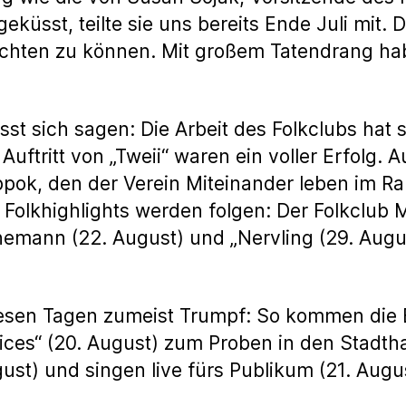
sst, teilte sie uns bereits Ende Juli mit. Di
richten zu können. Mit großem Tatendrang h
st sich sagen: Die Arbeit des Folkclubs hat s
uftritt von „Tweii“ waren ein voller Erfolg. 
oppok, den der Verein Miteinander leben im R
 Folkhighlights werden folgen: Der Folkclub M
mann (22. August) und „Nervling (29. Augus
 diesen Tagen zumeist Trumpf: So kommen di
oices“ (20. August) zum Proben in den Stadt
ust) und singen live fürs Publikum (21. Aug