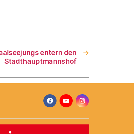
aalseejungs entern den
→
Stadthauptmannshof
Facebook
YouTube
Instagram