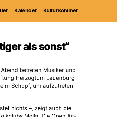
tler
Kalender
KulturSommer
iger als sonst“
r Abend betreten Musiker und
tiftung Herzogtum Lauenburg
 beim Schopf, um aufzutreten
et nichts –, zeigt auch die
olkclubs Mölln. Die Open Air-