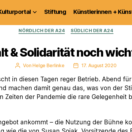
Kulturportal
Stiftung
Künstlerinnen + Küns
Kategorien
NÖRDLICH DER A24
SÜDLICH DER A24
& Solidarität noch wicht
Von
Helge Berlinke
17. August 2020
Beitragsautor
Veröffentlichungsdatum
ht in diesen Tagen reger Betrieb. Abend fü
nd machen damit genau das, was von der S
 in Zeiten der Pandemie die rare Gelegenheit
ngebot ankommt – die Nutzung der Bühne kost
 wie die von Susan Sojak, Vorsitzende des F