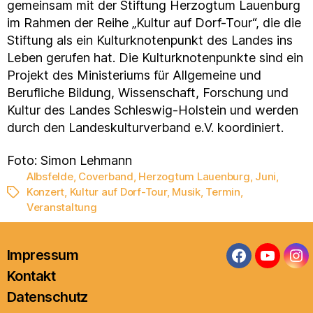
gemeinsam mit der Stiftung Herzogtum Lauenburg
im Rahmen der Reihe „Kultur auf Dorf-Tour“, die die
Stiftung als ein Kulturknotenpunkt des Landes ins
Leben gerufen hat. Die Kulturknotenpunkte sind ein
Projekt des Ministeriums für Allgemeine und
Berufliche Bildung, Wissenschaft, Forschung und
Kultur des Landes Schleswig-Holstein und werden
durch den Landeskulturverband e.V. koordiniert.
Foto: Simon Lehmann
Albsfelde
,
Coverband
,
Herzogtum Lauenburg
,
Juni
,
Konzert
,
Kultur auf Dorf-Tour
,
Musik
,
Termin
,
Schlagwörter
Veranstaltung
Impressum
Facebook
YouTub
In
Kontakt
Datenschutz