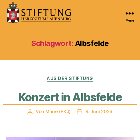
Menü
Kulturportal
der
Stiftung
Schlagwort:
Albsfelde
Herzogtum
Lauenburg
Kategorien
AUS DER STIFTUNG
Konzert in Albsfelde
Von
Marie (FKJ)
8. Juni 2026
Beitragsautor
Veröffentlichungsdatum