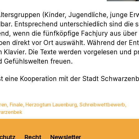
 Altersgruppen (Kinder, Jugendliche, junge E
ar. Entsprechend unterschiedlich sind die s
nd, wenn die fünfköpfige Fachjury aus über
ppen direkt vor Ort auswählt. Während der E
m Klavier. Die Texte werden vorgelesen und p
 Gefühlswelten freuen.
st eine Kooperation mit der Stadt Schwarzenb
ren
,
Finale
,
Herzogtum Lauenburg
,
Schreibwettbewerb
,
rter
arzenbek
chutz
Recht
Newsletter