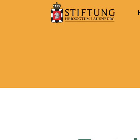
Kulturportal
der
Stiftung
Herzogtum
Lauenburg