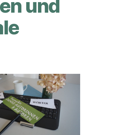
nen und
ale