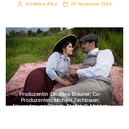
Von
Marie (FKJ)
25. November 2024
Beitragsautor
Veröffentlichungsdatum
Produzentin :Dr. Alice Brauner; Co-
Produzenten: Michael Zechbauer,
Alexander von Glenck, Stefan O. Mahlich,
Annegret Weitkämper- Krug; Regie:
Marcus O. Rosenmüller, Kamera:
Namche Okon