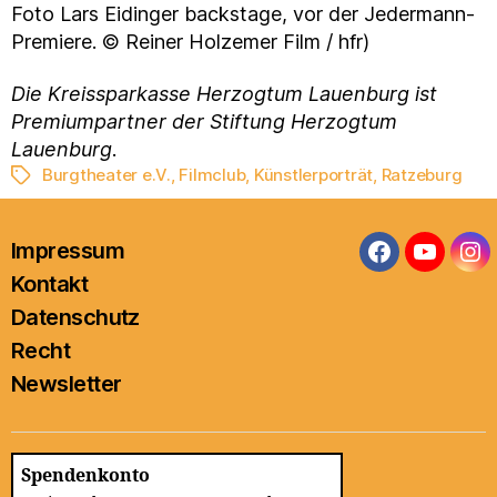
Foto Lars Eidinger backstage, vor der Jedermann-
Premiere. ©
Reiner Holzemer Film / hfr)
Die Kreissparkasse Herzogtum Lauenburg ist
Premiumpartner der Stiftung Herzogtum
Lauenburg
.
Burgtheater e.V.
,
Filmclub
,
Künstlerporträt
,
Ratzeburg
Schlagwörter
Impressum
Facebook
YouTub
In
Kontakt
Datenschutz
Recht
Newsletter
Spendenkonto