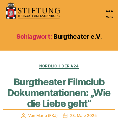
Menü
Kulturportal
der
Stiftung
Schlagwort:
Burgtheater e.V.
Herzogtum
Lauenburg
Kategorien
NÖRDLICH DER A24
Burgtheater Filmclub
Dokumentationen: „Wie
die Liebe geht“
Von
Marie (FKJ)
23. März 2025
Beitragsautor
Veröffentlichungsdatum