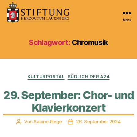
Menü
Kulturportal
der
Stiftung
Schlagwort:
Chromusik
Herzogtum
Lauenburg
Kategorien
KULTURPORTAL
SÜDLICH DER A24
29. September: Chor- und
Klavierkonzert
Von
Sabine Riege
26. September 2024
Beitragsautor
Veröffentlichungsdatum