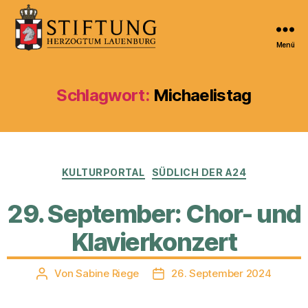
Menü
Kulturportal
der
Stiftung
Schlagwort:
Michaelistag
Herzogtum
Lauenburg
Kategorien
KULTURPORTAL
SÜDLICH DER A24
29. September: Chor- und
Klavierkonzert
Von
Sabine Riege
26. September 2024
Beitragsautor
Veröffentlichungsdatum