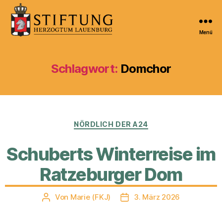
Menü
Kulturportal
der
Stiftung
Schlagwort:
Domchor
Herzogtum
Lauenburg
Kategorien
NÖRDLICH DER A24
Schuberts Winterreise im
Ratzeburger Dom
Von
Marie (FKJ)
3. März 2026
Beitragsautor
Veröffentlichungsdatum