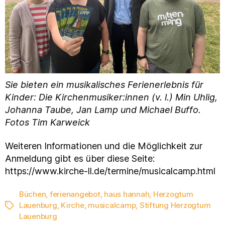
Sie bieten ein musikalisches Ferienerlebnis für
Kinder: Die Kirchenmusiker:innen (v. l.) Min Uhlig,
Johanna Taube, Jan Lamp und Michael Buffo.
Fotos Tim Karweick
Weiteren Informationen und die Möglichkeit zur
Anmeldung gibt es über diese Seite:
https://www.kirche-ll.de/termine/musicalcamp.html
Büchen
,
ferienangebot
,
haus hannah
,
Herzogtum
Lauenburg
,
Kirche
,
musicalcamp
,
Stiftung Herzogtum
Schlagwörter
Lauenburg