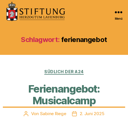
Menü
Kulturportal
der
Stiftung
Schlagwort:
ferienangebot
Herzogtum
Lauenburg
Kategorien
SÜDLICH DER A24
Ferienangebot:
Musicalcamp
Von
Sabine Riege
2. Juni 2025
Beitragsautor
Veröffentlichungsdatum