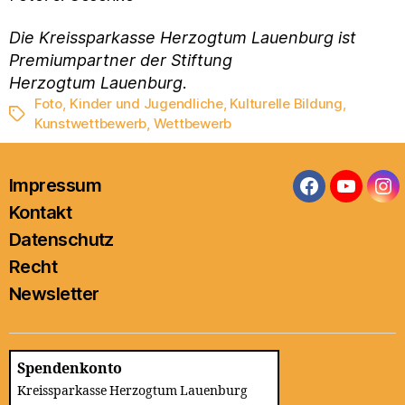
Die Kreissparkasse Herzogtum Lauenburg ist
Premiumpartner der Stiftung
Herzogtum Lauenburg
.
Foto
,
Kinder und Jugendliche
,
Kulturelle Bildung
,
Schlagwörter
Kunstwettbewerb
,
Wettbewerb
Impressum
Facebook
YouTub
In
Kontakt
Datenschutz
Recht
Newsletter
Spendenkonto
Kreissparkasse Herzogtum Lauenburg