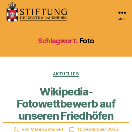
Menü
Kulturportal
der
Stiftung
Schlagwort:
Foto
Herzogtum
Lauenburg
Kategorien
AKTUELLES
Wikipedia-
Fotowettbewerb auf
unseren Friedhöfen
Von
Maren.Simoneit
11. September 2023
Beitragsautor
Veröffentlichungsdatum