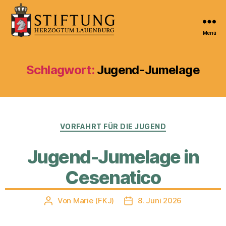
Menü
Kulturportal
der
Stiftung
Schlagwort:
Jugend-Jumelage
Herzogtum
Lauenburg
Kategorien
VORFAHRT FÜR DIE JUGEND
Jugend-Jumelage in
Cesenatico
Von
Marie (FKJ)
8. Juni 2026
Beitragsautor
Veröffentlichungsdatum