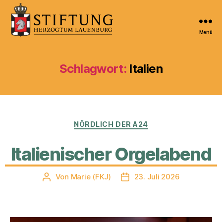
Menü
Kulturportal
der
Stiftung
Schlagwort:
Italien
Herzogtum
Lauenburg
Kategorien
NÖRDLICH DER A24
Italienischer Orgelabend
Von
Marie (FKJ)
23. Juli 2026
Beitragsautor
Veröffentlichungsdatum