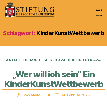
Menü
Kulturportal
der
Stiftung
Schlagwort:
KinderKunstWettbewerb
Herzogtum
Lauenburg
Kategorien
AKTUELLES
NÖRDLICH DER A24
SÜDLICH DER A24
„Wer will ich sein“ Ein
KinderKunstWettbewerb
Von
Marie (FKJ)
14. Februar 2025
Beitragsautor
Veröffentlichungsdatum