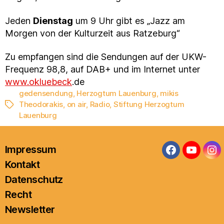
Jeden
Dienstag
um 9 Uhr gibt es „Jazz am
Morgen von der Kulturzeit aus Ratzeburg“
Zu empfangen sind die Sendungen auf der UKW-
Frequenz 98,8, auf DAB+ und im Internet unter
www.okluebeck
.de
gedensendung
,
Herzogtum Lauenburg
,
mikis
Theodorakis
,
on air
,
Radio
,
Stiftung Herzogtum
Schlagwörter
Lauenburg
Impressum
Facebook
YouTub
In
Kontakt
Datenschutz
Recht
Newsletter