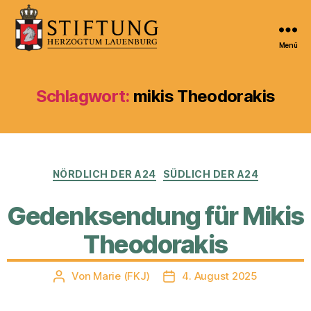
Menü
Kulturportal
der
Stiftung
Schlagwort:
mikis Theodorakis
Herzogtum
Lauenburg
Kategorien
NÖRDLICH DER A24
SÜDLICH DER A24
Gedenksendung für Mikis
Theodorakis
Von
Marie (FKJ)
4. August 2025
Beitragsautor
Veröffentlichungsdatum