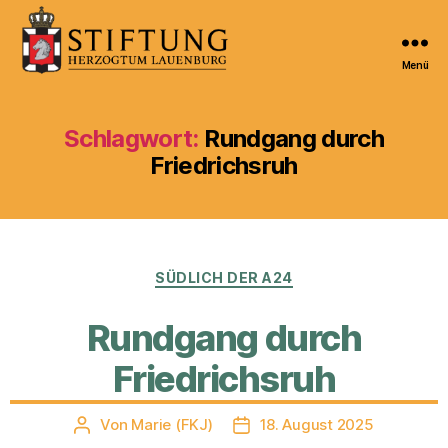
Menü
Kulturportal
der
Stiftung
Schlagwort:
Rundgang durch
Herzogtum
Friedrichsruh
Lauenburg
Kategorien
SÜDLICH DER A24
Rundgang durch
Friedrichsruh
Von
Marie (FKJ)
18. August 2025
Beitragsautor
Veröffentlichungsdatum