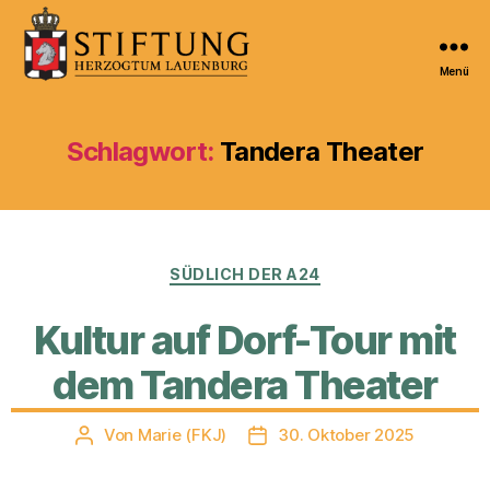
Menü
Kulturportal
der
Stiftung
Schlagwort:
Tandera Theater
Herzogtum
Lauenburg
Kategorien
SÜDLICH DER A24
Kultur auf Dorf-Tour mit
dem Tandera Theater
Von
Marie (FKJ)
30. Oktober 2025
Beitragsautor
Veröffentlichungsdatum