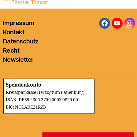
Theater
,
Theater
Impressum
Facebook
YouTub
In
Kontakt
Datenschutz
Recht
Newsletter
Spendenkonto
Kreissparkasse Herzogtum Lauenburg
IBAN: DE39 2305 2750 0005 0855 00
BIC: NOLADE21RZB