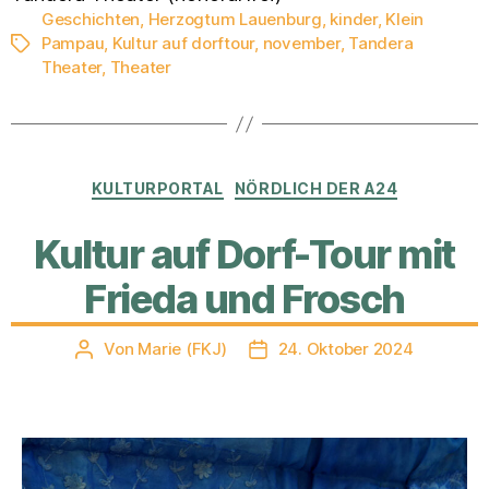
Geschichten
,
Herzogtum Lauenburg
,
kinder
,
Klein
Pampau
,
Kultur auf dorftour
,
november
,
Tandera
Schlagwörter
Theater
,
Theater
Kategorien
KULTURPORTAL
NÖRDLICH DER A24
Kultur auf Dorf-Tour mit
Frieda und Frosch
Von
Marie (FKJ)
24. Oktober 2024
Beitragsautor
Veröffentlichungsdatum