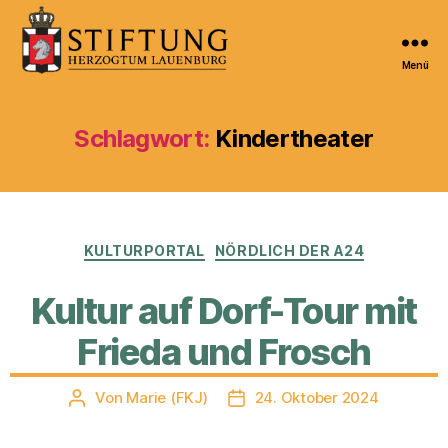
Menü
Kulturportal
der
Stiftung
Schlagwort:
Kindertheater
Herzogtum
Lauenburg
Kategorien
KULTURPORTAL
NÖRDLICH DER A24
Kultur auf Dorf-Tour mit
Frieda und Frosch
Von
Marie (FKJ)
24. Oktober 2024
Beitragsautor
Veröffentlichungsdatum