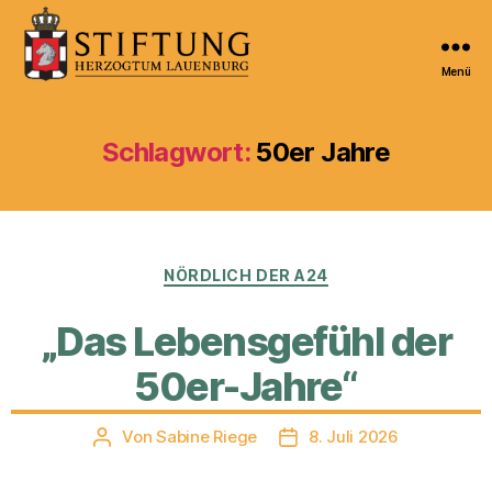
Menü
Kulturportal
der
Stiftung
Schlagwort:
50er Jahre
Herzogtum
Lauenburg
Kategorien
NÖRDLICH DER A24
„Das Lebensgefühl der
50er-Jahre“
Von
Sabine Riege
8. Juli 2026
Beitragsautor
Veröffentlichungsdatum