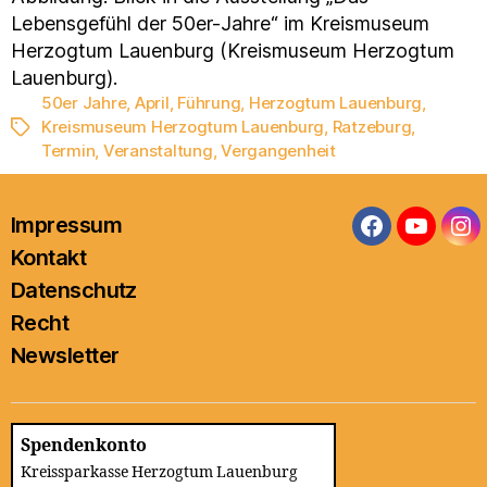
Lebensgefühl der 50er-Jahre“ im Kreismuseum
Herzogtum Lauenburg (Kreismuseum Herzogtum
Lauenburg).
50er Jahre
,
April
,
Führung
,
Herzogtum Lauenburg
,
Kreismuseum Herzogtum Lauenburg
,
Ratzeburg
,
Schlagwörter
Termin
,
Veranstaltung
,
Vergangenheit
Impressum
Facebook
YouTub
In
Kontakt
Datenschutz
Recht
Newsletter
Spendenkonto
Kreissparkasse Herzogtum Lauenburg