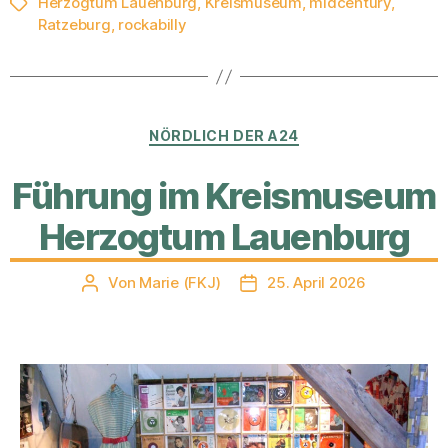
Herzogtum Lauenburg
,
Kreismuseum
,
midcentury
,
Schlagwörter
Ratzeburg
,
rockabilly
Kategorien
NÖRDLICH DER A24
Führung im Kreismuseum
Herzogtum Lauenburg
Von
Marie (FKJ)
25. April 2026
Beitragsautor
Veröffentlichungsdatum