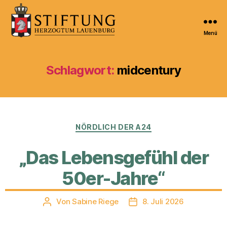
Menü
Kulturportal
der
Stiftung
Schlagwort:
midcentury
Herzogtum
Lauenburg
Kategorien
NÖRDLICH DER A24
„Das Lebensgefühl der
50er-Jahre“
Von
Sabine Riege
8. Juli 2026
Beitragsautor
Veröffentlichungsdatum