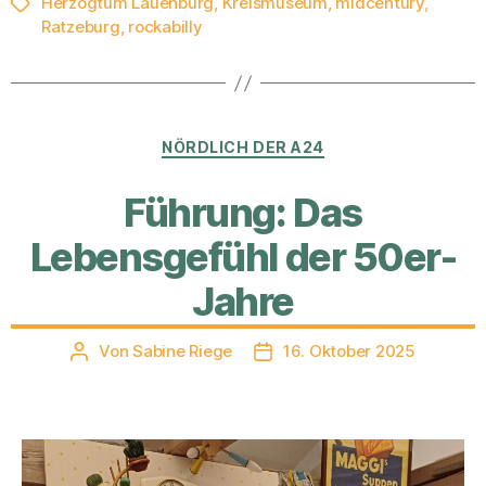
Herzogtum Lauenburg
,
Kreismuseum
,
midcentury
,
Schlagwörter
Ratzeburg
,
rockabilly
Kategorien
NÖRDLICH DER A24
Führung: Das
Lebensgefühl der 50er-
Jahre
Von
Sabine Riege
16. Oktober 2025
Beitragsautor
Veröffentlichungsdatum