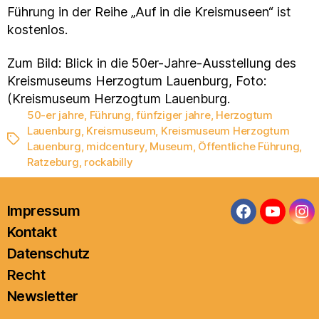
Führung in der Reihe „Auf in die Kreismuseen“ ist
kostenlos.
Zum Bild: Blick in die 50er-Jahre-Ausstellung des
Kreismuseums Herzogtum Lauenburg, Foto:
(Kreismuseum Herzogtum Lauenburg.
50-er jahre
,
Führung
,
fünfziger jahre
,
Herzogtum
Lauenburg
,
Kreismuseum
,
Kreismuseum Herzogtum
Schlagwörter
Lauenburg
,
midcentury
,
Museum
,
Öffentliche Führung
,
Ratzeburg
,
rockabilly
Impressum
Facebook
YouTub
In
Kontakt
Datenschutz
Recht
Newsletter