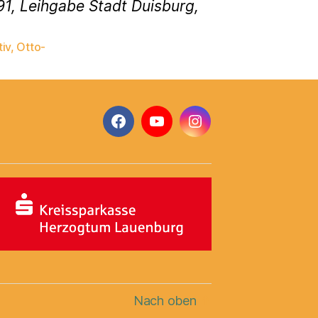
91, Leihgabe Stadt Duisburg,
iv
,
Otto-
Facebook
YouTube
Instagram
Nach oben
↑