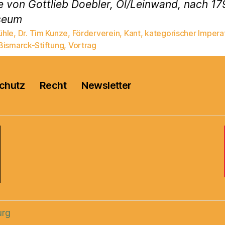
 von Gottlieb Doebler, Öl/Leinwand, nach 17
seum
hle
,
Dr. Tim Kunze
,
Förderverein
,
Kant
,
kategorischer Imperat
rter
Bismarck-Stiftung
,
Vortrag
chutz
Recht
Newsletter
urg