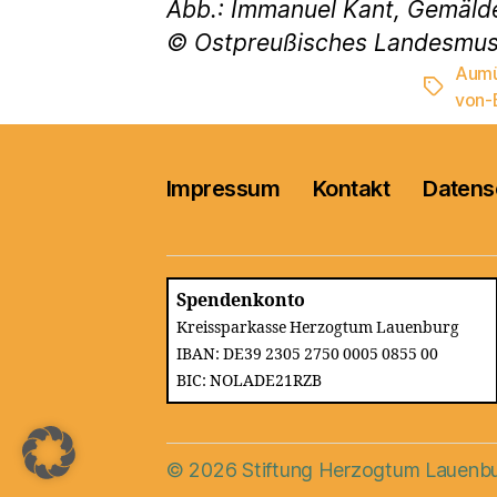
Abb.: Immanuel Kant, Gemälde
© Ostpreußisches Landesmu
Aumü
Schlagwö
von-
Impressum
Kontakt
Datens
Spendenkonto
Kreissparkasse Herzogtum Lauenburg
IBAN: DE39 2305 2750 0005 0855 00
BIC: NOLADE21RZB
© 2026
Stiftung Herzogtum Lauenb