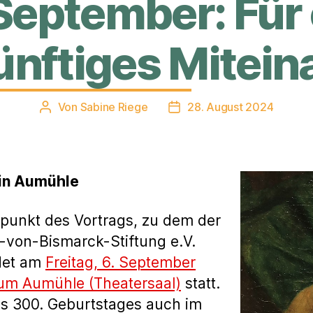
 September: Für 
ünftiges Mitein
Von
Sabine Riege
28. August 2024
Beitragsautor
Veröffentlichungsdatum
 in Aumühle
lpunkt des Vortrags, zu dem der
o-von-Bismarck-Stiftung e.V.
ndet am
Freitag, 6. September
um Aumühle (Theatersaal)
statt.
es 300. Geburtstages auch im