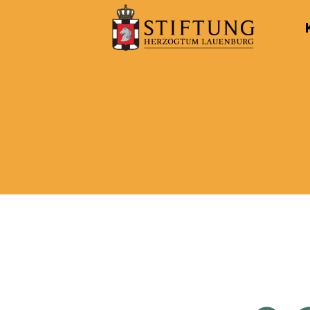
Kulturportal
der
Stiftung
Herzogtum
Lauenburg