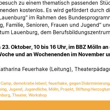
rbesuch zu einem thematisch passenden Stück
ehmenden kostenlos. Es wird gefördert durch d
 Lauenburg“ im Rahmen des Bundesprogramm
, Familie, Senioren, Frauen und Jugend“ und
gtum Lauenburg, dem Berufsbildungszentrum
 23. Oktober, 10 bis 16 Uhr, im BBZ Mölln a
r Woche und an Wochenenden im November 
atharina Feuerhake (Leitung), Theaterpädag
,
Camp
,
demokratie leben!
,
feuerhake
,
gegen Diskriminierung
ing
,
Jugend
,
Jugendliche
,
Mölln
,
Projekt
,
Stiftung Herzogtu
rter
nburg
,
Theater
,
Workshop