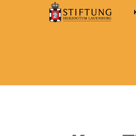
Kulturportal
der
Stiftung
Herzogtum
Lauenburg