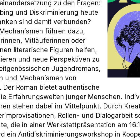
seinandersetzung zu den Fragen:
bing und Diskriminierung heute
anken sind damit verbunden?
 Mechanismen führen dazu,
innen, Mitläuferinnen oder
en literarische Figuren helfen,
tieren und neue Perspektiven zu
 zeitgenössischen Jugendromans,
ven und Mechanismen von
 Der Roman bietet authentische
die Erfahrungswelten junger Menschen. Indi
nen stehen dabei im Mittelpunkt. Durch Kre
rimprovisationen, Rollen- und Dialogarbeit
e, die in einer Werkstattpräsentation am 16
d ein Antidiskriminierungsworkshop in Koope