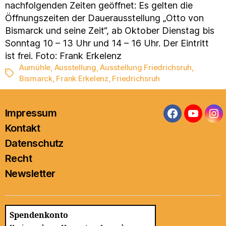
nachfolgenden Zeiten geöffnet: Es gelten die
Öffnungszeiten der Dauerausstellung „Otto von
Bismarck und seine Zeit“, ab Oktober Dienstag bis
Sonntag 10 – 13 Uhr und 14 – 16 Uhr. Der Eintritt
ist frei. Foto: Frank Erkelenz
Aumühle
,
Ausstellung
,
Ausstellung Friedrichsruh
,
Schlagwörter
Bismarck
,
Frank Erkelenz
,
Friedrichsruh
Impressum
Facebook
YouTub
In
Kontakt
Datenschutz
Recht
Newsletter
Spendenkonto