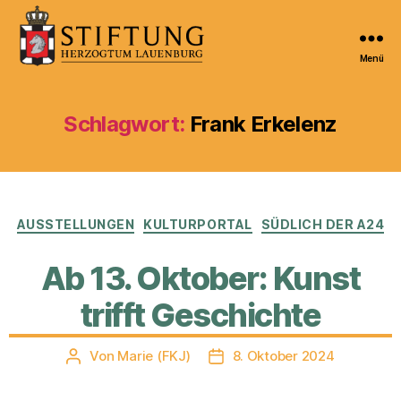
Menü
Kulturportal
der
Stiftung
Schlagwort:
Frank Erkelenz
Herzogtum
Lauenburg
Kategorien
AUSSTELLUNGEN
KULTURPORTAL
SÜDLICH DER A24
Ab 13. Oktober: Kunst
trifft Geschichte
Von
Marie (FKJ)
8. Oktober 2024
Beitragsautor
Veröffentlichungsdatum