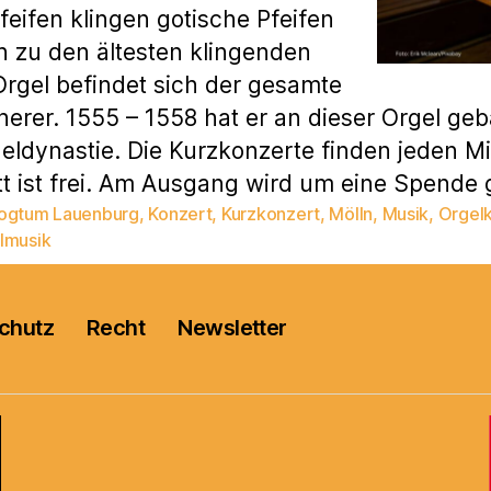
feifen klingen gotische Pfeifen
n zu den ältesten klingenden
 Orgel befindet sich der gesamte
rer. 1555 – 1558 hat er an dieser Orgel gebau
dynastie. Die Kurzkonzerte finden jeden Mi
ritt ist frei. Am Ausgang wird um eine Spende
ogtum Lauenburg
,
Konzert
,
Kurzkonzert
,
Mölln
,
Musik
,
Orgel
rter
lmusik
chutz
Recht
Newsletter