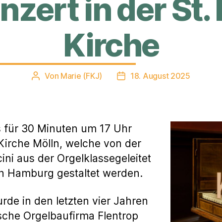
zert in der St. 
Kirche
Von
Marie (FKJ)
18. August 2025
Beitragsautor
Veröffentlichungsdatum
s für 30 Minuten um 17 Uhr
-Kirche Mölln, welche von der
ini aus der Orgelklassegeleitet
 in Hamburg gestaltet werden.
rde in den letzten vier Jahren
sche Orgelbaufirma Flentrop