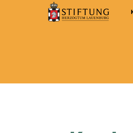
Kulturportal
der
Stiftung
Herzogtum
Lauenburg