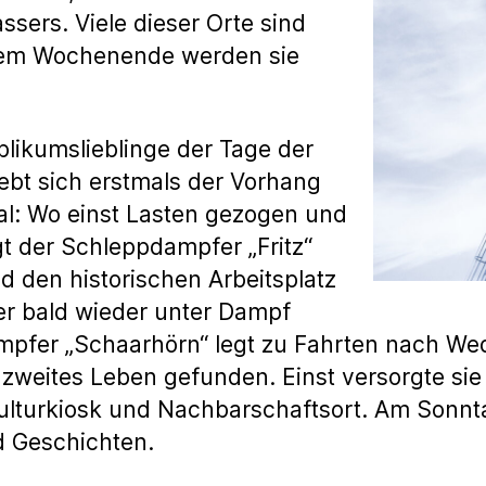
ssers. Viele dieser Orte sind
esem Wochenende werden sie
blikumslieblinge der Tage der
ebt sich erstmals der Vorhang
al: Wo einst Lasten gezogen und
t der Schleppdampfer „Fritz“
 den historischen Arbeitsplatz
 er bald wieder unter Dampf
mpfer „Schaarhörn“ legt zu Fahrten nach Wed
n zweites Leben gefunden. Einst versorgte sie
Kulturkiosk und Nachbarschaftsort. Am Sonntag
d Geschichten.