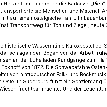
 im Herzogtum Lauenburg die Barkasse „Piep
transportierte sie Menschen und Material. 
it auf eine nostalgische Fahrt. In Lauenbur
nst Transportweg für Ton und Ziegel, heute 
ie historische Wassermühle Karoxbostel bei 
äder schlagen den Bogen von der Arbeit früh
nsen an der Luhe laden Rundgänge zum Haf
ft Eckhoff von 1872. Die Schwebefähre Oste
eitet von plattdeutscher Folk- und Rockmusik
 Oste. In Suderburg führt ein Spaziergang ü
e Wiesen fruchtbar machte. Und der Leuchttu