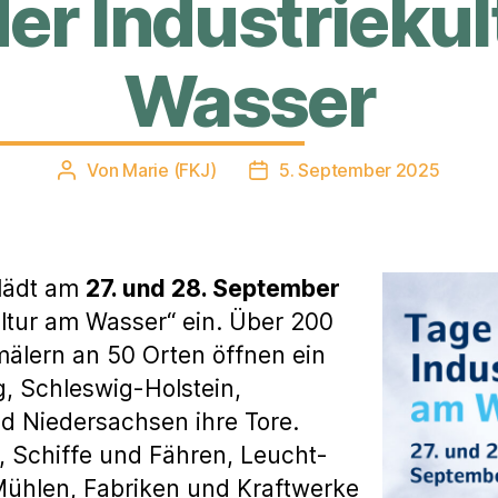
er Industrieku
Wasser
Von
Marie (FKJ)
5. September 2025
Beitragsautor
Veröffentlichungsdatum
lädt am
27. und 28. September
ultur am Wasser“ ein. Über 200
älern an 50 Orten öffnen ein
 Schleswig-Holstein,
 Niedersachsen ihre Tore.
 Schiffe und Fähren, Leucht-
ühlen, Fabriken und Kraftwerke