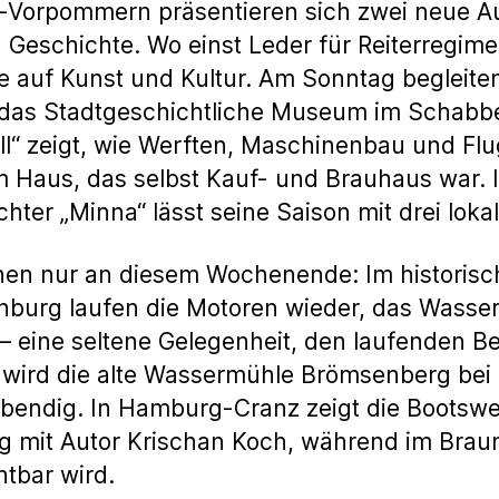
g-Vorpommern präsentieren sich zwei neue Au
n Geschichte. Wo einst Leder für Reiterregim
e auf Kunst und Kultur. Am Sonntag begleite
 das Stadtgeschichtliche Museum im Schabbe
ll“ zeigt, wie Werften, Maschinenbau und Flu
m Haus, das selbst Kauf- und Brauhaus war. 
chter „Minna“ lässt seine Saison mit drei lok
fnen nur an diesem Wochenende: Im historis
nburg laufen die Motoren wieder, das Wasse
t– eine seltene Gelegenheit, den laufenden B
 wird die alte Wassermühle Brömsenberg be
ebendig. In Hamburg-Cranz zeigt die Bootswer
ng mit Autor Krischan Koch, während im Brau
htbar wird.