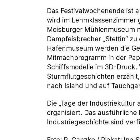
Das Festivalwochenende ist a
wird im Lehmklassenzimmer ge
Moisburger Mühlenmuseum mah
Dampfeisbrecher „Stettin“ z
Hafenmuseum werden die Gehe
Mitmachprogramm in der Papi
Schiffsmodelle im 3D-Druck
Sturmflutgeschichten erzählt
nach Island und auf Tauchga
Die „Tage der Industriekultu
organisiert. Das ausführlich
Industriegeschichte sind ver
Foto: R. Ganzke / Plakat: Ina 