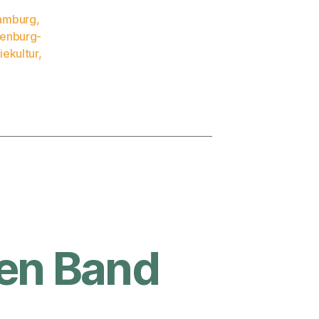
amburg
,
enburg-
iekultur
,
en Band