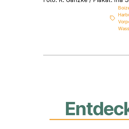
Boiz
Harb
Schlagwö
Vor
Wass
Entdec