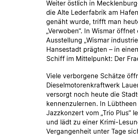
Weiter östlich in Mecklenbur
die Alte Lederfabrik am Hafe
genäht wurde, trifft man heut
„Verwoben“. In Wismar öffnet
Ausstellung „Wismar industrie
Hansestadt prägten – in eine
Schiff im Mittelpunkt: Der Fra
Viele verborgene Schätze öf
Dieselmotorenkraftwerk Laue
versorgt noch heute die Stad
kennenzulernen. In Lübtheen
Jazzkonzert vom „Trio Plus“ l
und lädt zu einer Krimi-Lesu
Vergangenheit unter Tage sic