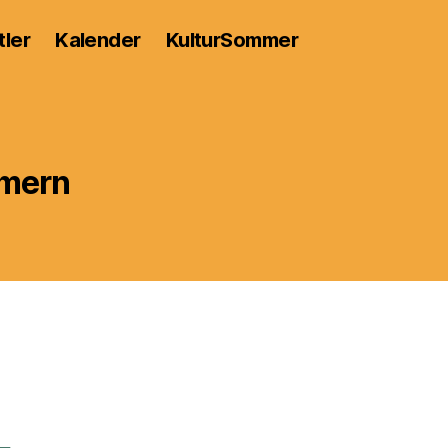
tler
Kalender
KulturSommer
mern