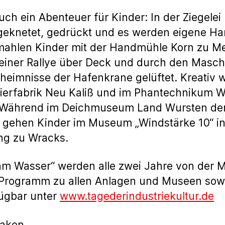
uch ein Abenteuer für Kinder: In der Ziegele
knetet, gedrückt und es werden eigene Hand
len Kinder mit der Handmühle Korn zu Meh
u einer Rallye über Deck und durch den Mas
imnisse der Hafenkrane gelüftet. Kreativ w
erfabrik Neu Kaliß und im Phantechnikum W
. Während im Deichmuseum Land Wursten der
, gehen Kinder im Museum „Windstärke 10“ i
ng zu Wracks.
r am Wasser“ werden alle zwei Jahre von der
e Programm zu allen Anlagen und Museen sowi
fügbar unter
www.tagederindustriekultur.de
Saken