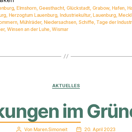
enburg
,
Elmshorn
,
Geesthacht
,
Glückstadt
,
Grabow
,
Hafen
,
H
urg
,
Herzogtum Lauenburg
,
Industriekultur
,
Lauenburg
,
Meckl
rter
pommern
,
Mühlräder
,
Niedersachsen
,
Schiffe
,
Tage der Industr
er
,
Winsen an der Luhe
,
Wismar
Kategorien
AKTUELLES
kungen im Grün
Von
Maren.Simoneit
20. April 2023
Beitragsautor
Veröffentlichungsdatum