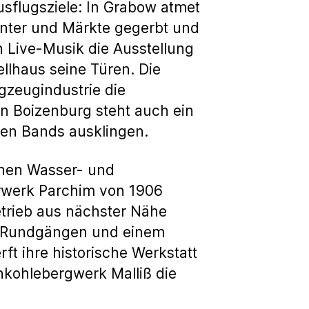
sflugsziele: In Grabow atmet
enter und Märkte gegerbt und
n Live-Musik die Ausstellung
llhaus seine Türen. Die
gzeugindustrie die
In Boizenburg steht auch ein
alen Bands ausklingen.
chen Wasser- und
rwerk Parchim von 1906
etrieb aus nächster Nähe
i Rundgängen und einem
ft ihre historische Werkstatt
nkohlebergwerk Malliß die