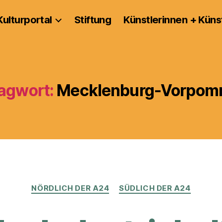
Kulturportal
Stiftung
Künstlerinnen + Küns
agwort:
Mecklenburg-Vorpom
Kategorien
NÖRDLICH DER A24
SÜDLICH DER A24