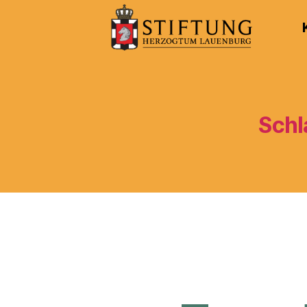
Kulturportal
der
Stiftung
Herzogtum
Lauenburg
Schl