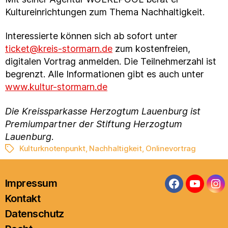
Kultureinrichtungen zum Thema Nachhaltigkeit.
Interessierte können sich ab sofort unter
ticket@kreis-stormarn.de
zum kostenfreien,
digitalen Vortrag anmelden. Die Teilnehmerzahl ist
begrenzt. Alle Informationen gibt es auch unter
www.kultur-stormarn.de
Die Kreissparkasse Herzogtum Lauenburg ist
Premiumpartner der Stiftung Herzogtum
Lauenburg
.
Kulturknotenpunkt
,
Nachhaltigkeit
,
Onlinevortrag
Schlagwörter
Impressum
Facebook
YouTub
In
Kontakt
Datenschutz