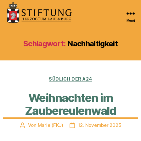
Menü
Kulturportal
der
Stiftung
Schlagwort:
Nachhaltigkeit
Herzogtum
Lauenburg
Kategorien
SÜDLICH DER A24
Weihnachten im
Zaubereulenwald
Von
Marie (FKJ)
12. November 2025
Beitragsautor
Veröffentlichungsdatum