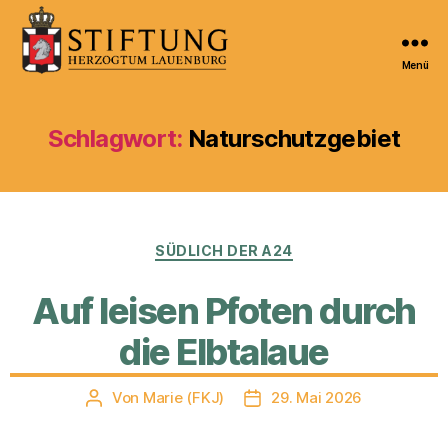
Menü
Kulturportal
der
Stiftung
Schlagwort:
Naturschutzgebiet
Herzogtum
Lauenburg
Kategorien
SÜDLICH DER A24
Auf leisen Pfoten durch
die Elbtalaue
Von
Marie (FKJ)
29. Mai 2026
Beitragsautor
Veröffentlichungsdatum