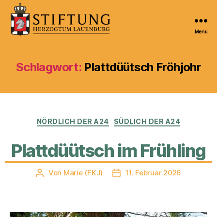
Menü
Kulturportal
der
Stiftung
Schlagwort:
Plattdüütsch Fröhjohr
Herzogtum
Lauenburg
Kategorien
NÖRDLICH DER A24
SÜDLICH DER A24
Plattdüütsch im Frühling
Von
Marie (FKJ)
11. Februar 2026
Beitragsautor
Veröffentlichungsdatum