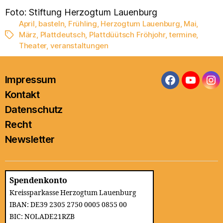
Foto: Stiftung Herzogtum Lauenburg
April
,
basteln
,
Frühling
,
Herzogtum Lauenburg
,
Mai
,
März
,
Plattdeutsch
,
Plattdüütsch Fröhjohr
,
termine
,
Schlagwörter
Theater
,
veranstaltungen
Impressum
Facebook
YouTub
In
Kontakt
Datenschutz
Recht
Newsletter
Spendenkonto
Kreissparkasse Herzogtum Lauenburg
IBAN: DE39 2305 2750 0005 0855 00
BIC: NOLADE21RZB