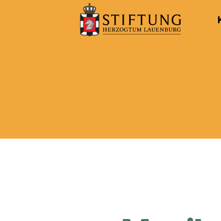
Kulturportal
der
Stiftung
Herzogtum
Lauenburg