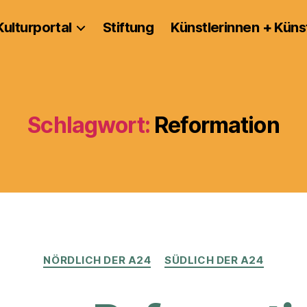
Kulturportal
Stiftung
Künstlerinnen + Küns
Schlagwort:
Reformation
Kategorien
NÖRDLICH DER A24
SÜDLICH DER A24