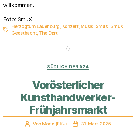
willkommen.
Foto: SmuX
Herzogtum Lauenburg
,
Konzert
,
Musik
,
SmuX
,
SmuX
Schlagwörter
Geesthacht
,
The Dørt
Kategorien
SÜDLICH DER A24
Vorösterlicher
Kunsthandwerker-
Frühjahrsmarkt
Von
Marie (FKJ)
31. März 2025
Beitragsautor
Veröffentlichungsdatum