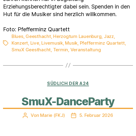
Erziehungsberechtigter dabei sein. Spenden in den
Hut für die Musiker sind herzlich willkommen.
Foto: Pfefferminz Quartett
Blues
,
Geesthacht
,
Herzogtum Lauenburg
,
Jazz
,
Konzert
,
Live
,
Livemusik
,
Musik
,
Pfefferminz Quartett
,
Schlagwörter
SmuX Geesthacht
,
Termin
,
Veranstaltung
Kategorien
SÜDLICH DER A24
SmuX-DanceParty
Von
Marie (FKJ)
5. Februar 2026
Beitragsautor
Veröffentlichungsdatum