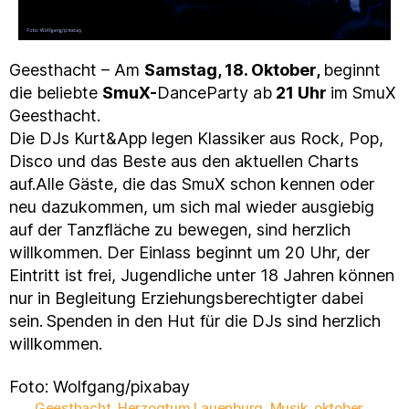
Geesthacht – Am
Samstag,
18. Oktober,
beginnt
die beliebte
SmuX-
DanceParty ab
21 Uhr
im SmuX
Geesthacht.
Die DJs Kurt&App legen Klassiker aus Rock, Pop,
Disco und das Beste aus den aktuellen Charts
auf.Alle Gäste, die das SmuX schon kennen oder
neu dazukommen, um sich mal wieder ausgiebig
auf der Tanzfläche zu bewegen, sind herzlich
willkommen. Der Einlass beginnt um 20 Uhr, der
Eintritt ist frei, Jugendliche unter 18 Jahren können
nur in Begleitung Erziehungsberechtigter dabei
sein.
Spenden in den Hut für die DJs sind herzlich
willkommen.
Foto: Wolfgang/pixabay
Geesthacht
,
Herzogtum Lauenburg
,
Musik
,
oktober
,