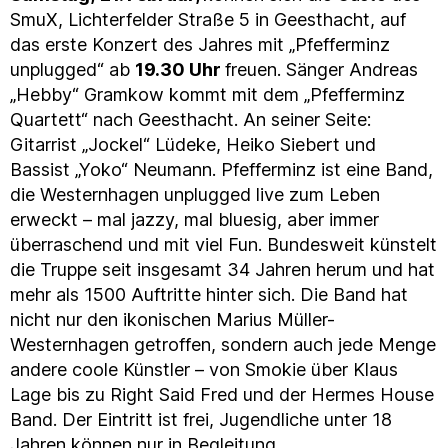
SmuX, Lichterfelder Straße 5 in Geesthacht, auf
das erste Konzert des Jahres mit „Pfefferminz
unplugged“ ab
19.30 Uhr
freuen. Sänger Andreas
„Hebby“ Gramkow kommt mit dem „Pfefferminz
Quartett“ nach Geesthacht. An seiner Seite:
Gitarrist „Jockel“ Lüdeke, Heiko Siebert und
Bassist „Yoko“ Neumann. Pfefferminz ist eine Band,
die Westernhagen unplugged live zum Leben
erweckt – mal jazzy, mal bluesig, aber immer
überraschend und mit viel Fun. Bundesweit künstelt
die Truppe seit insgesamt 34 Jahren herum und hat
mehr als 1500 Auftritte hinter sich. Die Band hat
nicht nur den ikonischen Marius Müller-
Westernhagen getroffen, sondern auch jede Menge
andere coole Künstler – von Smokie über Klaus
Lage bis zu Right Said Fred und der Hermes House
Band. Der Eintritt ist frei, Jugendliche unter 18
Jahren können nur in Begleitung