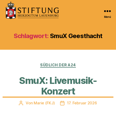
Menü
Kulturportal
der
Stiftung
Schlagwort:
SmuX Geesthacht
Herzogtum
Lauenburg
Kategorien
SÜDLICH DER A24
SmuX: Livemusik-
Konzert
Von
Marie (FKJ)
17. Februar 2026
Beitragsautor
Veröffentlichungsdatum