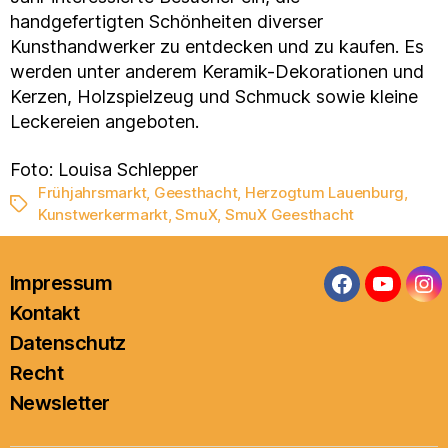
handgefertigten Schönheiten diverser
Kunsthandwerker zu entdecken und zu kaufen. Es
werden unter anderem Keramik-Dekorationen und
Kerzen, Holzspielzeug und Schmuck sowie kleine
Leckereien angeboten.
Foto: Louisa Schlepper
Frühjahrsmarkt
,
Geesthacht
,
Herzogtum Lauenburg
,
Schlagwörter
Kunstwerkermarkt
,
SmuX
,
SmuX Geesthacht
Impressum
Facebook
YouTub
In
Kontakt
Datenschutz
Recht
Newsletter