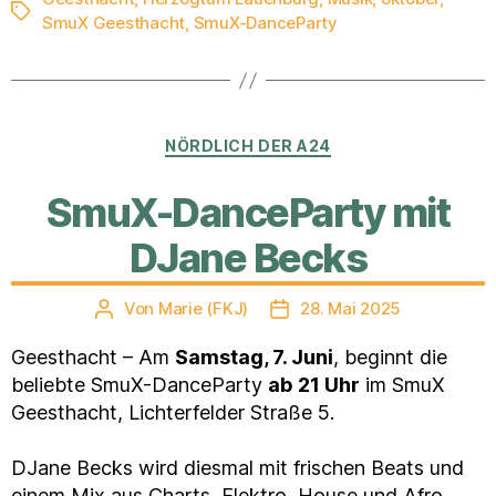
Schlagwörter
SmuX Geesthacht
,
SmuX-DanceParty
Kategorien
NÖRDLICH DER A24
SmuX-DanceParty mit
DJane Becks
Von
Marie (FKJ)
28. Mai 2025
Beitragsautor
Veröffentlichungsdatum
Geesthacht – Am
Samstag, 7. Juni
, beginnt die
beliebte SmuX-DanceParty
ab
21 Uhr
im SmuX
Geesthacht, Lichterfelder Straße 5.
DJane Becks wird diesmal mit frischen Beats und
einem Mix aus Charts, Elektro, House und Afro