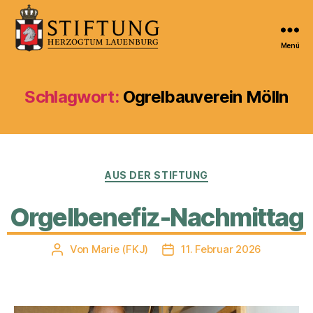
Menü
Kulturportal
der
Stiftung
Schlagwort:
Ogrelbauverein Mölln
Herzogtum
Lauenburg
Kategorien
AUS DER STIFTUNG
Orgelbenefiz-Nachmittag
Von
Marie (FKJ)
11. Februar 2026
Beitragsautor
Veröffentlichungsdatum