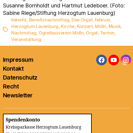
Susanne Bornholdt und Hartmut Ledeboer. (Foto:
Sabine Riege/Stiftung Herzogtum Lauenburg)
benefiz
,
Benefiznachmittag
,
Doe Orgel
,
februar
,
Herzogtum Lauenburg
,
Kirche
,
Konzert
,
Mölln
,
Musik
,
Schlagwörter
Nachmittag
,
Ogrelbauverein Mölln
,
Orgel
,
Termin
,
Veranstaltung
Impressum
Facebook
YouTub
In
Kontakt
Datenschutz
Recht
Newsletter
Spendenkonto
Kreissparkasse Herzogtum Lauenburg