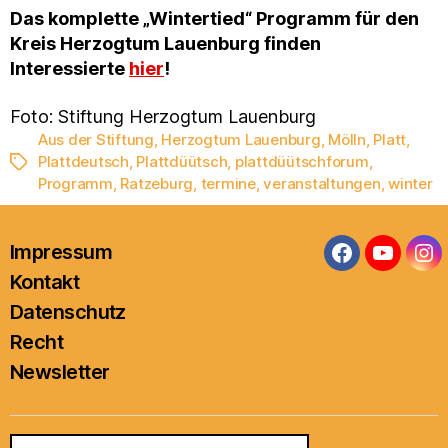
Das komplette „Wintertied“ Programm für den
Kreis Herzogtum Lauenburg finden
Interessierte
hier
!
Foto: Stiftung Herzogtum Lauenburg
Aus der Stiftung
,
Herzogtum Lauenburg
,
Mölln
,
Platt
,
Plattdeutsch
,
Plattdüütsch
,
plattdüütschforum
,
Schlagwörter
Programm
,
Ratzeburg
,
termine
,
veranstaltungen
,
winter
Impressum
Facebook
YouTub
In
Kontakt
Datenschutz
Recht
Newsletter