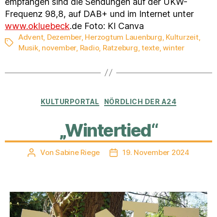
empfangen sind die Sendungen auf der UKW-
Frequenz 98,8, auf DAB+ und im Internet unter
www.okluebeck
.de Foto: KI Canva
Advent
,
Dezember
,
Herzogtum Lauenburg
,
Kulturzeit
,
Schlagwörter
Musik
,
november
,
Radio
,
Ratzeburg
,
texte
,
winter
Kategorien
KULTURPORTAL
NÖRDLICH DER A24
„Wintertied“
Von
Sabine Riege
19. November 2024
Beitragsautor
Veröffentlichungsdatum