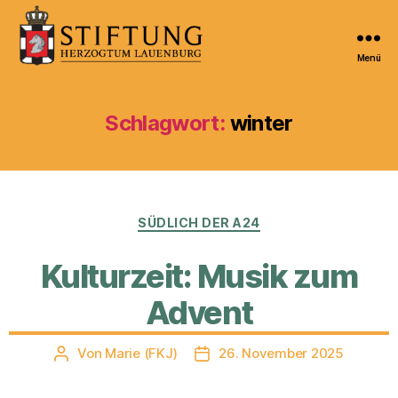
Menü
Kulturportal
der
Stiftung
Schlagwort:
winter
Herzogtum
Lauenburg
Kategorien
SÜDLICH DER A24
Kulturzeit: Musik zum
Advent
Von
Marie (FKJ)
26. November 2025
Beitragsautor
Veröffentlichungsdatum