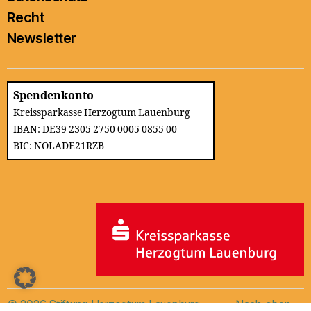
Recht
Newsletter
Spendenkonto
Kreissparkasse Herzogtum Lauenburg
IBAN: DE39 2305 2750 0005 0855 00
BIC: NOLADE21RZB
© 2026
Stiftung Herzogtum Lauenburg
Nach oben
↑