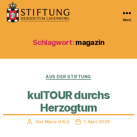
Menü
Kulturportal
der
Stiftung
Schlagwort:
magazin
Herzogtum
Lauenburg
Kategorien
AUS DER STIFTUNG
kulTOUR durchs
Herzogtum
Von
Marie (FKJ)
1. April 2026
Beitragsautor
Veröffentlichungsdatum