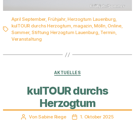
April September
,
Frühjahr
,
Herzogtum Lauenburg
,
kulTOUR durchs Herzogtum
,
magazin
,
Mölln
,
Online
,
Schlagwörter
Sommer
,
Stiftung Herzogtum Lauenburg
,
Termin
,
Veranstaltung
Kategorien
AKTUELLES
kulTOUR durchs
Herzogtum
Von
Sabine Riege
1. Oktober 2025
Beitragsautor
Veröffentlichungsdatum