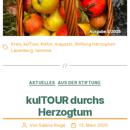
Kreis
,
kulTour
,
Kultur
,
magazin
,
Stiftung Herzogtum
Schlagwörter
Lauenburg
,
termine
Kategorien
AKTUELLES
AUS DER STIFTUNG
kulTOUR durchs
Herzogtum
Von
Sabine Riege
15. März 2025
Beitragsautor
Veröffentlichungsdatum