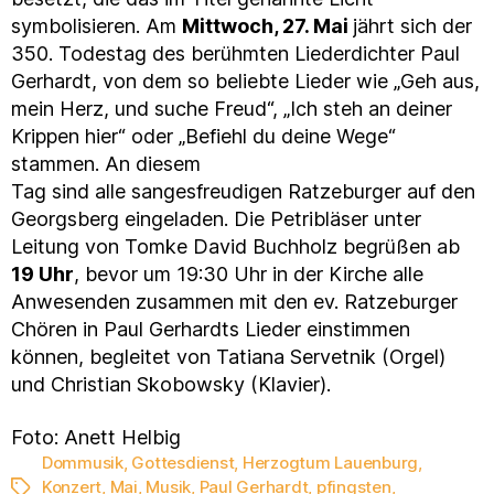
symbolisieren. Am
Mittwoch, 27. Mai
jährt sich der
350. Todestag des berühmten Liederdichter Paul
Gerhardt, von dem so beliebte Lieder wie „Geh aus,
mein Herz, und suche Freud“, „Ich steh an deiner
Krippen hier“ oder „Befiehl du deine Wege“
stammen. An diesem
Tag sind alle sangesfreudigen Ratzeburger auf den
Georgsberg eingeladen. Die Petribläser unter
Leitung von Tomke David Buchholz begrüßen ab
19 Uhr
, bevor um 19:30 Uhr in der Kirche alle
Anwesenden zusammen mit den ev. Ratzeburger
Chören in Paul Gerhardts Lieder einstimmen
können, begleitet von Tatiana Servetnik (Orgel)
und Christian Skobowsky (Klavier).
Foto: Anett Helbig
Dommusik
,
Gottesdienst
,
Herzogtum Lauenburg
,
Konzert
,
Mai
,
Musik
,
Paul Gerhardt
,
pfingsten
,
Schlagwörter