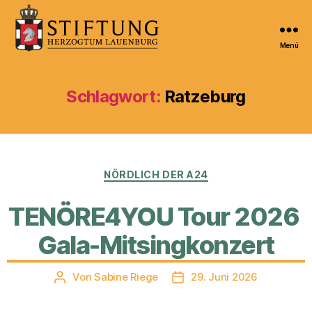
Menü
Kulturportal
der
Stiftung
Schlagwort:
Ratzeburg
Herzogtum
Lauenburg
Kategorien
NÖRDLICH DER A24
TENÖRE4YOU Tour 2026
Gala-Mitsingkonzert
Von
Sabine Riege
29. Juni 2026
Beitragsautor
Veröffentlichungsdatum