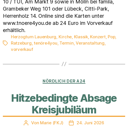
10 / TUI, Am Markt 9 sowie in Mölln bei famila,
Grambeker Weg 101 oder Lübeck, Citti-Park,
Herrenholz 14. Online sind die Karten unter
www.tnoere4you.de ab 24 Euro im Vorverkauf
erhältlich.
Herzogtum Lauenburg
,
Kirche
,
Klassik
,
Konzert
,
Pop
,
Ratzeburg
,
tenöre4you
,
Termin
,
Veranstaltung
,
Schlagwörter
vorverkauf
Kategorien
NÖRDLICH DER A24
Hitzebedingte Absage
Kreisjubiläum
Von
Marie (FKJ)
24. Juni 2026
Beitragsautor
Veröffentlichungsdatum